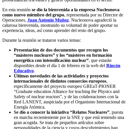
En esta reunión
se dio la bienvenida a la empresa Nucleonova
como nuevo miembro del grupo
, representada por su Director de
Operaciones,
Juan Antonio Muñoz
. Nucleonova agradeció la
calurosa bienvenida, mostrando su voluntad de poder aportar su
experiencia, ideas, así como aprender del resto del grupo.
Durante la reunión se trataron varios temas:
Presentación de dos documentos que recogen los
“másteres nucleares” y los “másteres en formación
energética con intensificación nuclear”
, que estarán
disponibles desde el día 1 de febrero en la web del
Rincón
Educativo
.
Últimas novedades de las actividades y proyectos
internacionales de distintos consorcios europeos
,
específicamente del proyecto europeo GREaT-PIONER
“Graduate education Alliance for teaching the Physics and
Safety of nuclear reactors”, y de las colaboraciones con la
Red LANENT, auspiciada por el Organismo Internacional de
Energía Atómica.
Se dio a conocer la iniciativa “Relatos Nucleares”
, puesta
en marcha recientemente por la SNE y que está teniendo una
gran acogida. Se trata de pequeños artículos sobre
personalidades de la ciencia y cuyos descubrimientos han