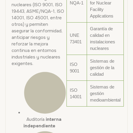
NQA-1
for Nuclear
nucleares (ISO 9001, ISO
Facility
19443, ASME/NQA-1, ISO
Applications
14001, ISO 45001, entre
otros) y permiten
Garantía de
asegurar la conformidad,
UNE
calidad en
anticipar riesgos y
73401
instalaciones
reforzar la mejora
nucleares
continua en entornos
industriales y nucleares
Sistemas de
exigentes.
ISO
gestión de la
9001
calidad
Sistemas de
ISO
gestión
14001
medioambiental
Auditoría
interna
independiente